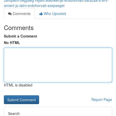
zempleni-hegyseg-rejtett-edenkertje-erdohorvati-varazsa-4-erv-
amiert-jo-latni-erdohorvati-szepseget
Comments
Who Upvoted
Comments
Submit a Comment
No HTML
HTML is disabled
Report Page
Search