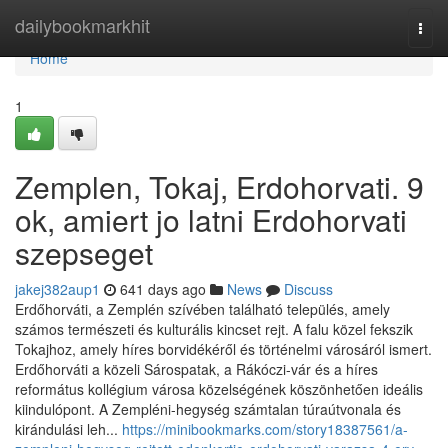
Home
dailybookmarkhit
Togg
navi
Home
1
Zemplen, Tokaj, Erdohorvati. 9
ok, amiert jo latni Erdohorvati
szepseget
jakej382aup1
641 days ago
News
Discuss
Erdőhorváti, a Zemplén szívében található település, amely
számos természeti és kulturális kincset rejt. A falu közel fekszik
Tokajhoz, amely híres borvidékéről és történelmi városáról ismert.
Erdőhorváti a közeli Sárospatak, a Rákóczi-vár és a híres
református kollégium városa közelségének köszönhetően ideális
kiindulópont. A Zempléni-hegység számtalan túraútvonala és
kirándulási leh...
https://minibookmarks.com/story18387561/a-