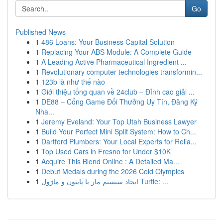
Go
Published News
1
486 Loans: Your Business Capital Solution
1
Replacing Your ABS Module: A Complete Guide
1
A Leading Active Pharmaceutical Ingredient ...
1
Revolutionary computer technologies transformin...
1
123b là như thế nào
1
Giới thiệu tổng quan về 24club – Đỉnh cao giải ...
1
DE88 – Cổng Game Đổi Thưởng Uy Tín, Đăng Ký
Nha...
1
Jeremy Eveland: Your Top Utah Business Lawyer
1
Build Your Perfect Mini Split System: How to Ch...
1
Dartford Plumbers: Your Local Experts for Relia...
1
Top Used Cars in Fresno for Under $10K
1
Acquire This Blend Online : A Detailed Ma...
1
Debut Medals during the 2026 Cold Olympics
1
ایجاد سیستم مار با پایتون و ماژول Turtle: ...