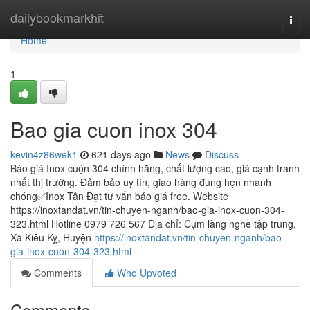
Home
dailybookmarkhit
Togg
navi
Home
1
Bao gia cuon inox 304
kevin4z86wek1
621 days ago
News
Discuss
Báo giá Inox cuộn 304 chính hãng, chất lượng cao, giá cạnh tranh
nhất thị trường. Đảm bảo uy tín, giao hàng đúng hẹn nhanh
chóng✅Inox Tân Đạt tư vấn báo giá free. Website
https://inoxtandat.vn/tin-chuyen-nganh/bao-gia-inox-cuon-304-
323.html Hotline 0979 726 567 Địa chỉ: Cụm làng nghề tập trung,
Xã Kiêu Kỵ, Huyện
https://inoxtandat.vn/tin-chuyen-nganh/bao-
gia-inox-cuon-304-323.html
Comments
Who Upvoted
Comments