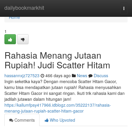
Home
dailybookmarkhit
Togg
navi
Home
1
Rahasia Menang Jutaan
Rupiah! Judi Scatter Hitam
hassannxjz727523
466 days ago
News
Discuss
Ingin seketika kaya? Dengan mencoba Scatter Hitam Gacor,
kamu bisa mendapatkan jutaan rupiah! Rahasia menyusahkan
Scatter Hitam Gacor ini sangat ringan. Ikuti trik rahasia kami dan
jadilah jutawan dalam hitungan jam!
https://kallumfpsy417966.idblogz.com/35222137/rahasia-
menang-jutaan-rupiah-scatter-hitam-gacor
Comments
Who Upvoted