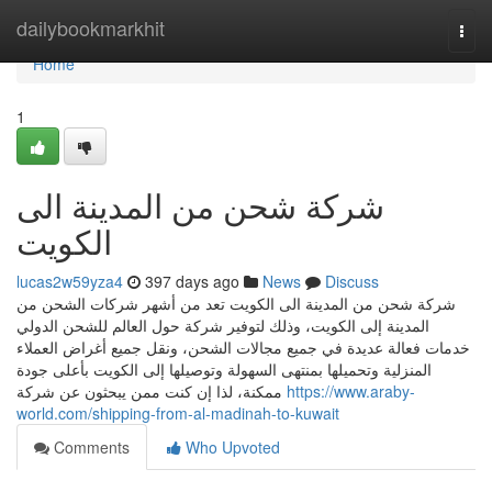
Home
dailybookmarkhit
Togg
navi
Home
1
شركة شحن من المدينة الى
الكويت
lucas2w59yza4
397 days ago
News
Discuss
شركة شحن من المدينة الى الكويت تعد من أشهر شركات الشحن من
المدينة إلى الكويت، وذلك لتوفير شركة حول العالم للشحن الدولي
خدمات فعالة عديدة في جميع مجالات الشحن، ونقل جميع أغراض العملاء
المنزلية وتحميلها بمنتهى السهولة وتوصيلها إلى الكويت بأعلى جودة
ممكنة، لذا إن كنت ممن يبحثون عن شركة
https://www.araby-
world.com/shipping-from-al-madinah-to-kuwait
Comments
Who Upvoted