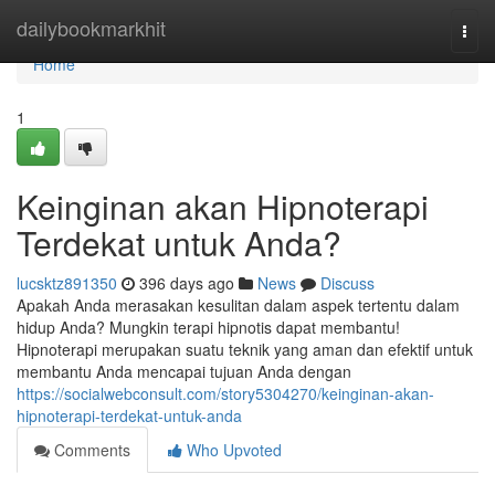
Home
dailybookmarkhit
Togg
navi
Home
1
Keinginan akan Hipnoterapi
Terdekat untuk Anda?
lucsktz891350
396 days ago
News
Discuss
Apakah Anda merasakan kesulitan dalam aspek tertentu dalam
hidup Anda? Mungkin terapi hipnotis dapat membantu!
Hipnoterapi merupakan suatu teknik yang aman dan efektif untuk
membantu Anda mencapai tujuan Anda dengan
https://socialwebconsult.com/story5304270/keinginan-akan-
hipnoterapi-terdekat-untuk-anda
Comments
Who Upvoted