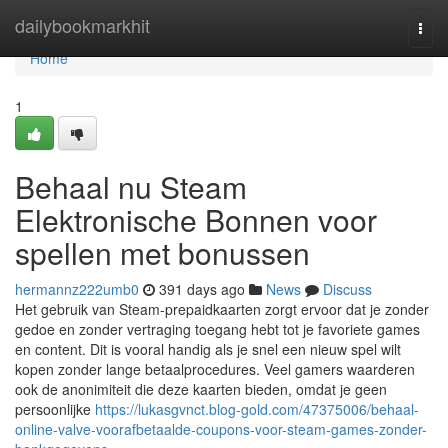
Home
dailybookmarkhit
Togg
navi
Home
1
Behaal nu Steam
Elektronische Bonnen voor
spellen met bonussen
hermannz222umb0
391 days ago
News
Discuss
Het gebruik van Steam-prepaidkaarten zorgt ervoor dat je zonder
gedoe en zonder vertraging toegang hebt tot je favoriete games
en content. Dit is vooral handig als je snel een nieuw spel wilt
kopen zonder lange betaalprocedures. Veel gamers waarderen
ook de anonimiteit die deze kaarten bieden, omdat je geen
persoonlijke
https://lukasgvnct.blog-gold.com/47375006/behaal-
online-valve-voorafbetaalde-coupons-voor-steam-games-zonder-