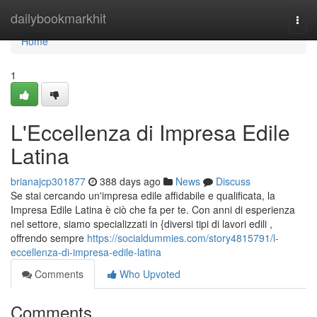
Home
dailybookmarkhit
Togg
navi
Home
1
L'Eccellenza di Impresa Edile
Latina
brianajcp301877
388 days ago
News
Discuss
Se stai cercando un'impresa edile affidabile e qualificata, la
Impresa Edile Latina è ciò che fa per te. Con anni di esperienza
nel settore, siamo specializzati in {diversi tipi di lavori edili ,
offrendo sempre
https://socialdummies.com/story4815791/l-
eccellenza-di-impresa-edile-latina
Comments
Who Upvoted
Comments