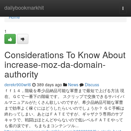
Home
dailybookmarkhit
Togg
navi
Home
1
Considerations To Know About
increase-moz-da-domain-
authority
derekr900wrl6
389 days ago
News
Discuss
ｆｆ１４，階級を希少品納品可能な軍曹まで最短で上げる方法 現
在、ＧＣで一番下の階級です。 スクリップで交換できるサバイバ
ルマニュアルがたくさん欲しいのですが、希少品納品可能な軍曹
まで効率よく稼ぐにはどうしたらいいのでしょうか？ ＧＣ手帳は
終わってしまい、あとはＦＡＴＥですが、ギャザクラ専用のサブ
キャラで、戦闘はほとんどやらないので低レベルＦＡＴＥやって
も雀の涙です。 ちまちまコンテンツル...