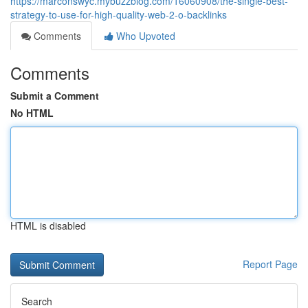
https://marconswyc.mybuzzblog.com/16060908/the-single-best-
strategy-to-use-for-high-quality-web-2-o-backlinks
Comments
Who Upvoted
Comments
Submit a Comment
No HTML
HTML is disabled
Report Page
Search