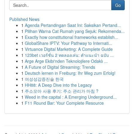
Go
Published News
1
Agenda Pertandingan Saat Ini: Saksikan Pertand...
1
Pilihan Warna Cat Rumah yang Sejuk: Rekomenda...
1
Exactly how constitutional frameworks establish...
1
GlobalShare IPTV: Your Pathway to Internati...
1
Virtuance Digital Marketing: A Complete Guide
1
123bet เวอร์ชั่น 2 ทดลองเล่น: คำแนะนำ ฉบับ ...
1
Arge Arge Ekibi'nden Teknolojilere Odaklı ...
1
A Future of Digital Streaming: Trends
1
Deutsch lernen in Freiburg: Ihr Weg zum Erfolg!
1
여성성감증진술 한국
1
HH88: A Deep Dive into the Legacy
1
주소모아 사용 후기: 주소 관리가 마침 ?
1
Weed in the capital : A Emerging Underground...
1
F11 Round Bar: Your Complete Resource