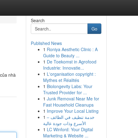
Search
Go
Published News
1
Roniya Aesthetic Clinic : A
Guide to Beauty ...
1
De Toekomst in Agrofood
Industrie: Innovatie...
1
L'organisation copyright :
 của nhà
Mythes et Réalités
1
Biolongevity Labs: Your
Trusted Provider for ...
1
Junk Removal Near Me for
Fast Household Cleanups
1
Improve Your Local Listing
1
خدمة تنظيف في الطائف –
الأسرع وذات جودة عالية
1
LC Winford: Your Digital
Marketing & Website ...