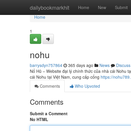
Home
dailybookmarkhit
Home
New
Submit
Home
1
nohu
barrysdyn757864
365 days ago
News
Discuss
Nổ Hũ – Website đại lý chính thức của nhà cái Nohu tạ
cái Nohu tại Việt Nam, cung cấp cổng
https://nohu789.
Comments
Who Upvoted
Comments
Submit a Comment
No HTML