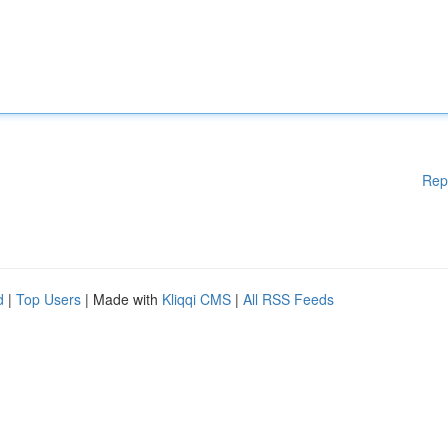
Rep
d
|
Top Users
| Made with
Kliqqi CMS
|
All RSS Feeds