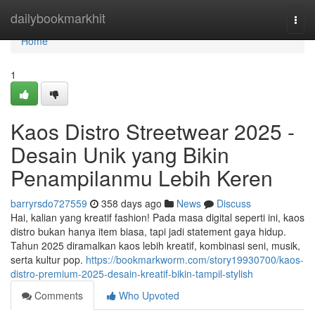
Home
dailybookmarkhit
Togg
navi
Home
1
Kaos Distro Streetwear 2025 -
Desain Unik yang Bikin
Penampilanmu Lebih Keren
barryrsdo727559
358 days ago
News
Discuss
Hai, kalian yang kreatif fashion! Pada masa digital seperti ini, kaos
distro bukan hanya item biasa, tapi jadi statement gaya hidup.
Tahun 2025 diramalkan kaos lebih kreatif, kombinasi seni, musik,
serta kultur pop.
https://bookmarkworm.com/story19930700/kaos-
distro-premium-2025-desain-kreatif-bikin-tampil-stylish
Comments
Who Upvoted