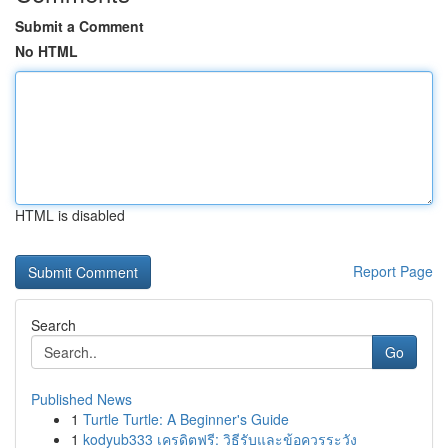
Submit a Comment
No HTML
HTML is disabled
Report Page
Search
Go
Published News
1
Turtle Turtle: A Beginner's Guide
1
kodyub333 เครดิตฟรี: วิธีรับและข้อควรระวัง