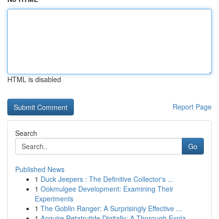
HTML is disabled
Report Page
Search
Go
Published News
1
Duck Jeepers : The Definitive Collector's ...
1
Ookmulgee Development: Examining Their
Experiments
1
The Goblin Ranger: A Surprisingly Effective ...
1
Acquire Retatrutide Digitally: A Thorough Expla...