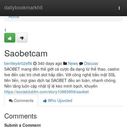
Home
dailybookmarkhit
Togg
navi
Home
1
Saobetcam
bentley4r02eff4
340 days ago
News
Discuss
SAOBET mang đến thế giới cá cược đa dạng từ thể thao, casino
live đến các trò chơi slot hấp dẫn. Với công nghệ bảo mật SSL
tiên tiến, mọi giao dịch tại SAOBET đều an toàn, nhanh chóng.
Nền tảng luôn cập nhật tỷ lệ kèo minh bạch, khuyến
https://socialclubfm.com/story10883959/saobet
Comments
Who Upvoted
Comments
Submit a Comment