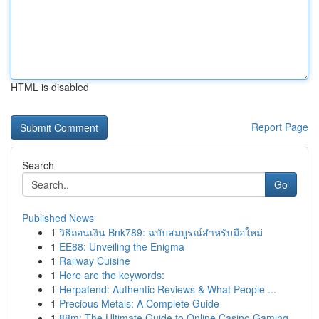
HTML is disabled
Report Page
Search
Go
Published News
1
วิธีถอนเงิน Bnk789: ฉบับสมบูรณ์สำหรับมือใหม่
1
EE88: Unveiling the Enigma
1
Railway Cuisine
1
Here are the keywords:
1
Herpafend: Authentic Reviews & What People ...
1
Precious Metals: A Complete Guide
1
88m: The Ultimate Guide to Online Casino Gaming