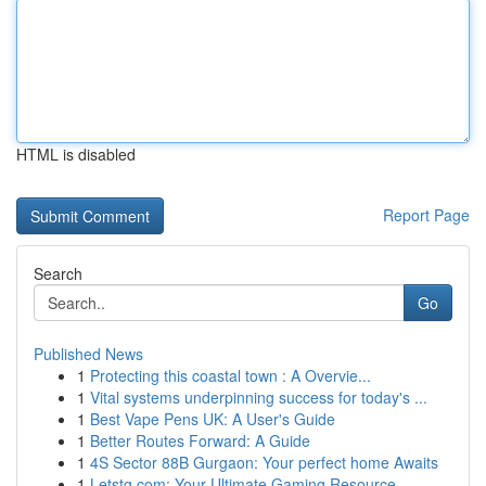
HTML is disabled
Report Page
Search
Go
Published News
1
Protecting this coastal town : A Overvie...
1
Vital systems underpinning success for today's ...
1
Best Vape Pens UK: A User's Guide
1
Better Routes Forward: A Guide
1
4S Sector 88B Gurgaon: Your perfect home Awaits
1
Letstg.com: Your Ultimate Gaming Resource