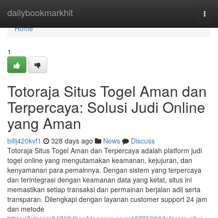
Home
dailybookmarkhit
Togg
navi
Home
1
Totoraja Situs Togel Aman dan
Terpercaya: Solusi Judi Online
yang Aman
billj420kvf1
328 days ago
News
Discuss
Totoraja Situs Togel Aman dan Terpercaya adalah platform judi
togel online yang mengutamakan keamanan, kejujuran, dan
kenyamanan para pemainnya. Dengan sistem yang terpercaya
dan terintegrasi dengan keamanan data yang ketat, situs ini
memastikan setiap transaksi dan permainan berjalan adil serta
transparan. Dilengkapi dengan layanan customer support 24 jam
dan metode