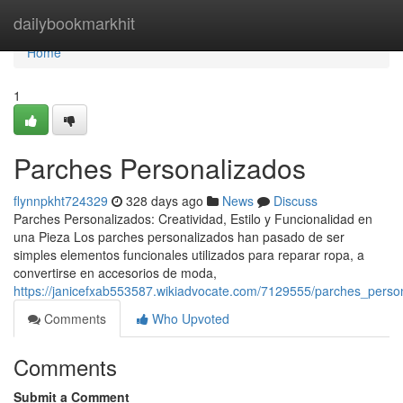
Home
dailybookmarkhit
Home
1
Parches Personalizados
flynnpkht724329
328 days ago
News
Discuss
Parches Personalizados: Creatividad, Estilo y Funcionalidad en
una Pieza Los parches personalizados han pasado de ser
simples elementos funcionales utilizados para reparar ropa, a
convertirse en accesorios de moda,
https://janicefxab553587.wikiadvocate.com/7129555/parches_perso
Comments
Who Upvoted
Comments
Submit a Comment