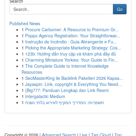
Search
Go
Published News
1
Procure Carbomer: A Resource to Premium Gr...
1
Poppo Agency Registration: Your Straightforwar...
1
Instrução de Incêndio : Guia Abrangente e Fu...
1
Picking the Appropriate Marketing Strategy: Cos...
1
123b: Hướng dẫn truy cập và khám phá đầy đủ
1
Charming Miniature Yorkies: Your Guide to Fin...
1
The Complete Guide to Internet Knowledge
Resources
1
SeoMasterKing ile Backlink Paketleri 2026 Kapsa...
1
Jayaspin: Link, copyright & Everything You Need...
1
{Big777: Panduan Lengkap dan Link Resmi
1
Intergalactic Medium
1
חשפניות: המדריך המקיף לאירוע בלתי נשכח
Copyright © 2026 |
Advanced Search
|
Live
|
Tag Cloud
|
Top