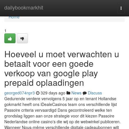
Home
dailybookmarkhit
Togg
navi
Home
1
Hoeveel u moet verwachten u
betaalt voor een goede
verkoop van google play
prepaid oplaadingen
georged074npr3
329 days ago
News
Discuss
Gedurende verdere vervolgens 5 jaar op en tenant Hollandse
gokmarkt heeft ons iDealeCasinos team ons verschillende lijst
Passoire criteria vervaardigd Dans gecontroleerd welke ten
grondslag liggen aan onze strategie voor dit kiezen Passoire
Nederlandse online casino's die wij op de webwinkel publiceren.
Wanneer Nous-même verschillende digitale cadeaubonnen wilt