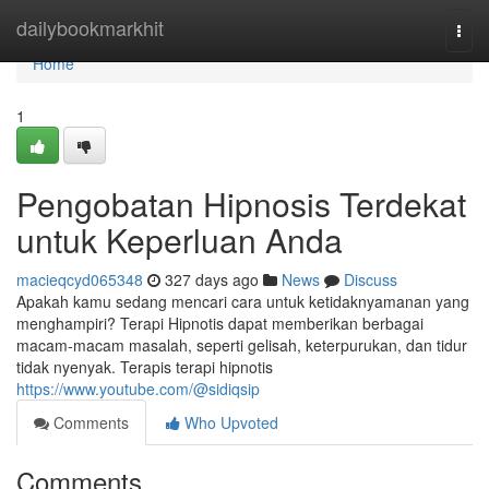
Home
dailybookmarkhit
Togg
navi
Home
1
Pengobatan Hipnosis Terdekat
untuk Keperluan Anda
macieqcyd065348
327 days ago
News
Discuss
Apakah kamu sedang mencari cara untuk ketidaknyamanan yang
menghampiri? Terapi Hipnotis dapat memberikan berbagai
macam-macam masalah, seperti gelisah, keterpurukan, dan tidur
tidak nyenyak. Terapis terapi hipnotis
https://www.youtube.com/@sidiqsip
Comments
Who Upvoted
Comments