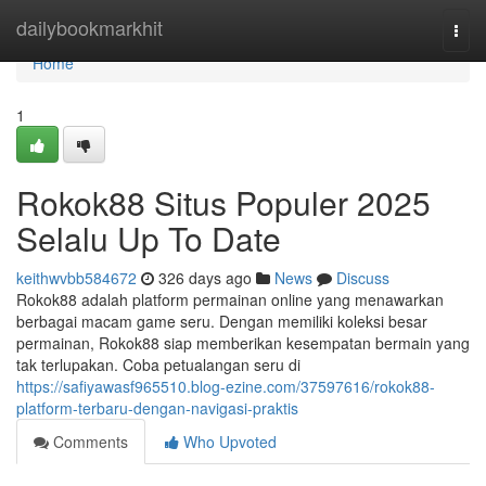
Home
dailybookmarkhit
Togg
navi
Home
1
Rokok88 Situs Populer 2025
Selalu Up To Date
keithwvbb584672
326 days ago
News
Discuss
Rokok88 adalah platform permainan online yang menawarkan
berbagai macam game seru. Dengan memiliki koleksi besar
permainan, Rokok88 siap memberikan kesempatan bermain yang
tak terlupakan. Coba petualangan seru di
https://safiyawasf965510.blog-ezine.com/37597616/rokok88-
platform-terbaru-dengan-navigasi-praktis
Comments
Who Upvoted