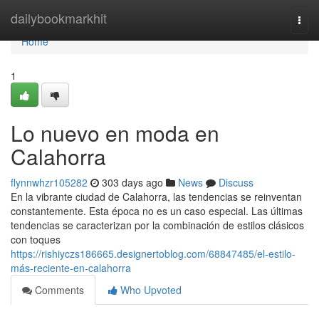
Home
dailybookmarkhit
Togg
navi
Home
1
Lo nuevo en moda en
Calahorra
flynnwhzr105282
303 days ago
News
Discuss
En la vibrante ciudad de Calahorra, las tendencias se reinventan
constantemente. Esta época no es un caso especial. Las últimas
tendencias se caracterizan por la combinación de estilos clásicos
con toques
https://rishiyczs186665.designertoblog.com/68847485/el-estilo-
más-reciente-en-calahorra
Comments
Who Upvoted