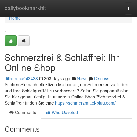
Home
dailybookmarkhit
Togg
navi
Home
1
Schmerzfrei & Schlaffrei: Ihr
Online Shop
dillanrqcu043438
303 days ago
News
Discuss
Suchen Sie nach effektiven Methoden, um Schmerzen zu lindern
und Ihre Schlafqualität zu verbessern? Seien Sie gespannt! sind
Sie hier genau richtig! In unserem Online Shop "Schmerzfrei &
Schlaffrei" finden Sie eine
https://schmerzmittel-blau.com/
Comments
Who Upvoted
Comments