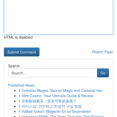
HTML is disabled
Report Page
Search
Go
Published News
1
Celestial Mages: Sacred Magic and Celestial Her...
1
88m Casino: Your Ultimate Guide & Review
1
谷歌邮箱购买：安全可靠的选择？
1
비아스샵: 안전하고 처방약 구입 방법
1
Halkalı Eskort: Bölgenin En İyi Seçenekleri
1
Unlocking EE88: The Deep Dive Into This Enigma