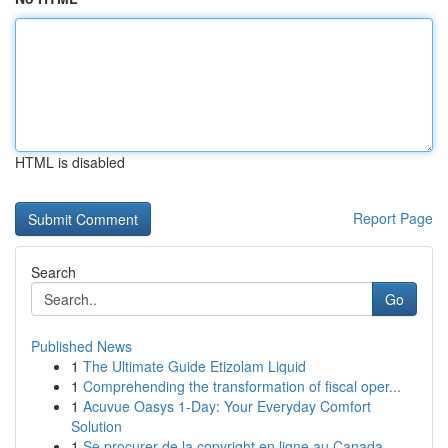
HTML is disabled
Report Page
Search
Go
Published News
1
The Ultimate Guide Etizolam Liquid
1
Comprehending the transformation of fiscal oper...
1
Acuvue Oasys 1-Day: Your Everyday Comfort
Solution
1
Se procurer de la copyright en ligne au Canada