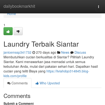
Home
dailybookmarkhit
Togg
navi
Home
1
Laundry Terbaik Siantar
janicemssp341732
270 days ago
News
Discuss
Membutuhkan cucian berkualitas di Siantar? Pilihlah Laundry
Siantar. Kami menawarkan jasa memadai untuk semua
kebutuhan Anda, mulai dari pakaian sehari-hari. Dapatkan hasil
cucian yang teliti Biaya yang
https://liviahdqo314845.blog-
kids.com/profile
Comments
Who Upvoted
Comments
Submit a Comment