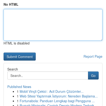
No HTML
HTML is disabled
Report Page
Search
Go
Published News
1
Mobil Vinçli Çekici : Acil Durum Çözümler...
1
Web Sitesi Yaptırmak İstiyorum: Nereden Başlama...
1
Fortunabola: Panduan Lengkap bagi Pengguna ...
1
Rumah Minimalis: Contoh Desain Modern Terbaik