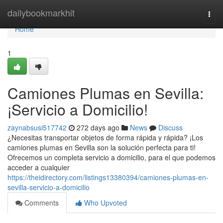
Home
dailybookmarkhit
Togg
navi
Home
1
Camiones Plumas en Sevilla:
¡Servicio a Domicilio!
zaynabsusi517742
272 days ago
News
Discuss
¿Necesitas transportar objetos de forma rápida y rápida? ¡Los
camiones plumas en Sevilla son la solución perfecta para ti!
Ofrecemos un completa servicio a domicilio, para el que podemos
acceder a cualquier
https://theidirectory.com/listings13380394/camiones-plumas-en-
sevilla-servicio-a-domicilio
Comments
Who Upvoted