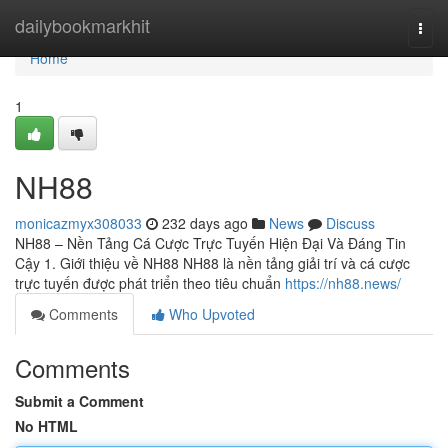
Home
dailybookmarkhit
Togg
navi
Home
1
NH88
monicazmyx308033
232 days ago
News
Discuss
NH88 – Nền Tảng Cá Cược Trực Tuyến Hiện Đại Và Đáng Tin
Cậy 1. Giới thiệu về NH88 NH88 là nền tảng giải trí và cá cược
trực tuyến được phát triển theo tiêu chuẩn
https://nh88.news/
Comments
Who Upvoted
Comments
Submit a Comment
No HTML