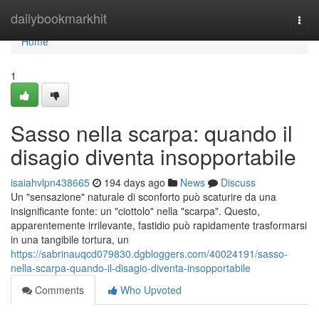
Home
dailybookmarkhit
Togg
navi
Home
1
Sasso nella scarpa: quando il
disagio diventa insopportabile
isaiahvlpn438665
194 days ago
News
Discuss
Un "sensazione" naturale di sconforto può scaturire da una
insignificante fonte: un "ciottolo" nella "scarpa". Questo,
apparentemente irrilevante, fastidio può rapidamente trasformarsi
in una tangibile tortura, un
https://sabrinauqcd079830.dgbloggers.com/40024191/sasso-
nella-scarpa-quando-il-disagio-diventa-insopportabile
Comments
Who Upvoted