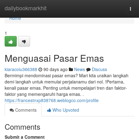
Home
dailybookmarkhit
Togg
navi
Home
1
Menguasai Pasar Emas
kiaracoiu366388
90 days ago
News
Discuss
Bermimpi mendominasi pasar emas? Mari kita uraikan langkah
demi langkah untuk memulai perjalanamu dari nol. !Pertama,
kenali pasar emas. Penting untuk mempelajari tren dan faktor-
faktor yang memengaruhi harga emas. .
https://francestnxp838768.weblogco.com/profile
Comments
Who Upvoted
Comments
Submit a Comment