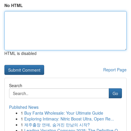
No HTML
HTML is disabled
Report Page
Search
Go
Published News
1
Buy Fanta Wholesale: Your Ultimate Guide
1
Exploring Intimacy: Nitric Boost Ultra, Open Re...
1
제주출장 연애, 숨겨진 만남의 시작?
1
Leading Vacation Company 2025: The Definitive O...