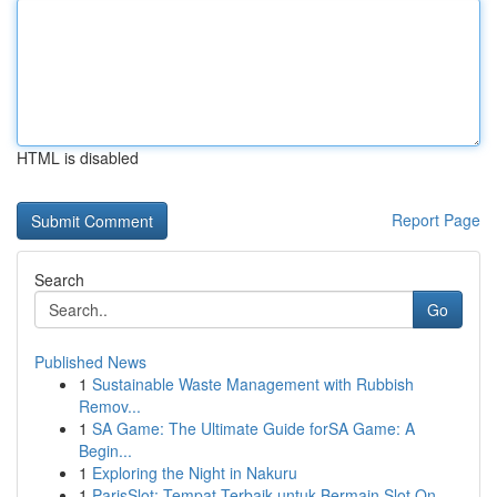
HTML is disabled
Report Page
Search
Go
Published News
1
Sustainable Waste Management with Rubbish
Remov...
1
SA Game: The Ultimate Guide forSA Game: A
Begin...
1
Exploring the Night in Nakuru
1
ParisSlot: Tempat Terbaik untuk Bermain Slot On...