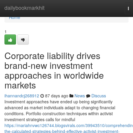
Home
dailybookmarkhit
To
na
Home
1
Corporate liability drives
brand-new investment
approaches in worldwide
markets
ihannandcj268912
87 days ago
News
Discuss
Investment approaches have ended up being significantly
advanced as market individuals adapt to changing financial
conditions. Portfolio construction techniques within activist
investment strategies calls for mindful
https://mariahnvwc126744.blogsvirals.com/39943510/comprehendin
the-calculated-strategies-behind-effective-activist-investment-