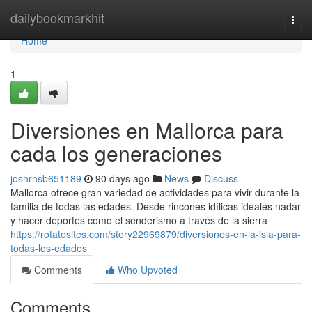
Home
dailybookmarkhit
Togg
navi
Home
1
Diversiones en Mallorca para
cada los generaciones
joshrnsb651189
90 days ago
News
Discuss
Mallorca ofrece gran variedad de actividades para vivir durante la
familia de todas las edades. Desde rincones idílicas ideales nadar
y hacer deportes como el senderismo a través de la sierra
https://rotatesites.com/story22969879/diversiones-en-la-isla-para-
todas-los-edades
Comments
Who Upvoted
Comments