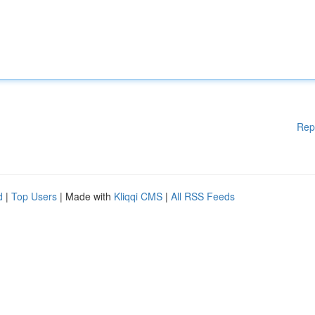
Rep
d
|
Top Users
| Made with
Kliqqi CMS
|
All RSS Feeds