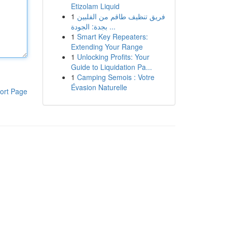
Etizolam Liquid
1
فريق تنظيف طاقم من الفلبين
بجدة: الجودة ...
1
Smart Key Repeaters:
Extending Your Range
1
Unlocking Profits: Your
Guide to Liquidation Pa...
1
Camping Semois : Votre
Évasion Naturelle
ort Page