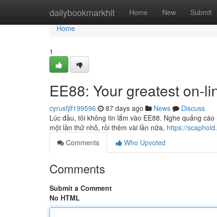
Home
dailybookmarkhit
Home
New
Submit
Home
1
EE88: Your greatest on-li
cyrusfjlf199596
87 days ago
News
Discuss
Lúc đầu, tôi không tin lắm vào EE88. Nghe quảng cáo 
một lần thử nhỏ, rồi thêm vài lần nữa,
https://scaphold.
Comments
Who Upvoted
Comments
Submit a Comment
No HTML