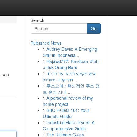
Search
Go
Published News
1
Audrey Davis: A Emerging
Star in Indonesia...
1
Rajawd777: Panduan Utuh
untuk Orang Baru
1
איש מקצוע רפואי עד הבית:
g sau
דרך קל ו- מזורז ל...
1
주소모아 : 혁신적인 주소 정
보 운영 시대 ...
1
A personal review of my
home project
1
BBQ Pellets 101: Your
Ultimate Guide
1
Industrial Plate Dryers: A
Comprehensive Guide
1
The Ultimate Guide