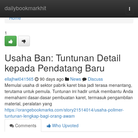
Home
dailybookmarkhit
Togg
navi
Home
1
Usaha Ban: Tuntunan Detail
kepada Pendatang Baru
ellajhwi041565
90 days ago
News
Discuss
Memulai usaha di sektor pabrik karet bisa jadi terasa menantang,
terutama untuk pemula. Tuntunan ini hadir untuk membantu Anda
memahami dasar-dasar pembuatan karet, termasuk pengambilan
material, peralatan yang
https://orangebookmarks.com/story21514014/usaha-polimer-
tuntunan-lengkap-bagi-orang-awam
Comments
Who Upvoted