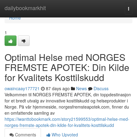
Home
dailybookmarkhit
Togg
navi
Home
1
Optimal Helse med NORGES
FREMSTE APOTEK: Din Kilde
for Kvalitets Kosttilskudd
owaincaay177721
87 days ago
News
Discuss
Velkommen til NORGES FREMSTE APOTEK, din toppdestinasjon
for et bredt utvalg av innovative kosttilskudd og helseprodukter i
Norge. På vår hjemmeside, norgesfremsteapotek.com, finner du
en omfattende samling av
https://iwanttobookmark.com/story21599553/optimal-helse-med-
norges-fremste-apotek-din-kilde-for-kvalitets-kosttilskudd
Comments
Who Upvoted