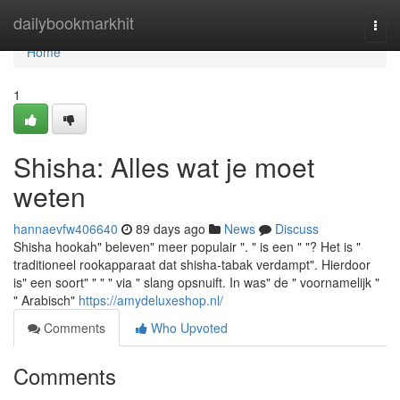
Home
dailybookmarkhit
Togg
navi
Home
1
Shisha: Alles wat je moet
weten
hannaevfw406640
89 days ago
News
Discuss
Shisha hookah" beleven" meer populair ". " is een " "? Het is "
traditioneel rookapparaat dat shisha-tabak verdampt". Hierdoor
is" een soort" " " " via " slang opsnuift. In was" de " voornamelijk "
" Arabisch"
https://amydeluxeshop.nl/
Comments
Who Upvoted
Comments