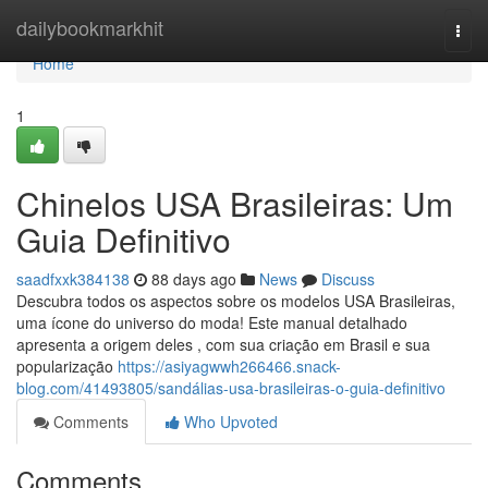
Home
dailybookmarkhit
Togg
navi
Home
1
Chinelos USA Brasileiras: Um
Guia Definitivo
saadfxxk384138
88 days ago
News
Discuss
Descubra todos os aspectos sobre os modelos USA Brasileiras,
uma ícone do universo do moda! Este manual detalhado
apresenta a origem deles , com sua criação em Brasil e sua
popularização
https://asiyagwwh266466.snack-
blog.com/41493805/sandálias-usa-brasileiras-o-guia-definitivo
Comments
Who Upvoted
Comments