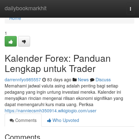
Home
dailybookmarkhit
Togg
navi
Home
1
Kalender Forex: Panduan
Lengkap untuk Trader
darrennfyo985557
83 days ago
News
Discuss
Memahami jadwal valuta asing adalah penting bagi setiap
pedagang yang ingin untung investasi mereka. Kalender ini
menyajikan rincian mengenai rilisan ekonomi signifikan yang
dapat memengaruhi kurs mata uang. Periksa
https://nanniecsmh350914.wikigiogio.com/user
Comments
Who Upvoted
Comments