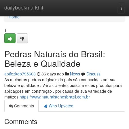
Home
dailybookmarkhit
Togg
navi
Home
1
Pedras Naturais do Brasil:
Beleza e Qualidade
aoifezkdb795663
86 days ago
News
Discuss
As melhores pedras originais do país são conhecidas por sua
beleza e qualidade . Várias clientes buscam estes produtos para
aplicações em construção , por causa de sua variedade de
matizes
https://www.naturalstonesbrazil.com.br
Comments
Who Upvoted
Comments