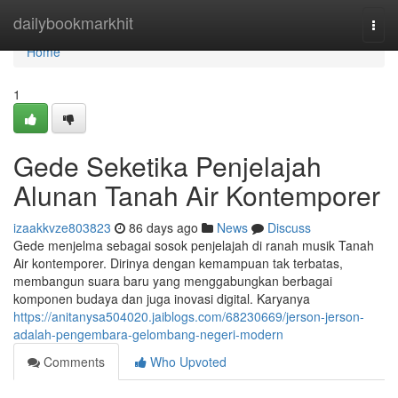
Home
dailybookmarkhit
Togg
navi
Home
1
Gede Seketika Penjelajah
Alunan Tanah Air Kontemporer
izaakkvze803823
86 days ago
News
Discuss
Gede menjelma sebagai sosok penjelajah di ranah musik Tanah
Air kontemporer. Dirinya dengan kemampuan tak terbatas,
membangun suara baru yang menggabungkan berbagai
komponen budaya dan juga inovasi digital. Karyanya
https://anitanysa504020.jaiblogs.com/68230669/jerson-jerson-
adalah-pengembara-gelombang-negeri-modern
Comments
Who Upvoted