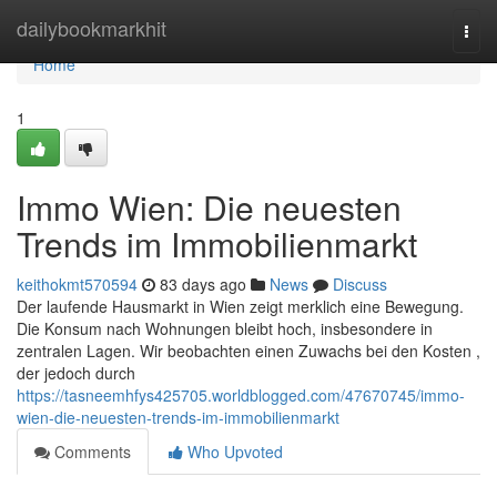
Home
dailybookmarkhit
Togg
navi
Home
1
Immo Wien: Die neuesten
Trends im Immobilienmarkt
keithokmt570594
83 days ago
News
Discuss
Der laufende Hausmarkt in Wien zeigt merklich eine Bewegung.
Die Konsum nach Wohnungen bleibt hoch, insbesondere in
zentralen Lagen. Wir beobachten einen Zuwachs bei den Kosten ,
der jedoch durch
https://tasneemhfys425705.worldblogged.com/47670745/immo-
wien-die-neuesten-trends-im-immobilienmarkt
Comments
Who Upvoted