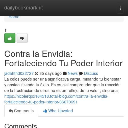
Home
dailybookmarkhit
Togg
navi
Home
1
Contra la Envidia:
Fortaleciendo Tu Poder Interior
jadahthd022727
85 days ago
News
Discuss
La celos puede ser una significativa carga, minando tu bienestar
y obstaculizando tu éxito. Es crucial comprender que la reacción
de la frustración de otros no es un reflejo de tu valor , sino una
https://nicolerqox164518.total-blog.com/contra-la-envidia-
fortaleciendo-tu-poder-interior-66670691
Comments
Who Upvoted
Comments