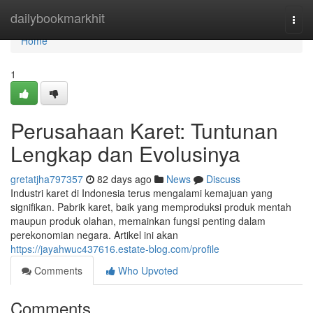
Home
dailybookmarkhit
Togg
navi
Home
1
Perusahaan Karet: Tuntunan
Lengkap dan Evolusinya
gretatjha797357
82 days ago
News
Discuss
Industri karet di Indonesia terus mengalami kemajuan yang
signifikan. Pabrik karet, baik yang memproduksi produk mentah
maupun produk olahan, memainkan fungsi penting dalam
perekonomian negara. Artikel ini akan
https://jayahwuc437616.estate-blog.com/profile
Comments
Who Upvoted
Comments