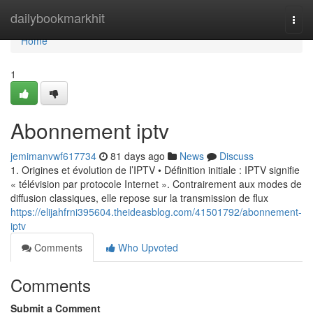
Home
dailybookmarkhit
Togg
navi
Home
1
Abonnement iptv
jemimanvwf617734
81 days ago
News
Discuss
1. Origines et évolution de l’IPTV • Définition initiale : IPTV signifie
« télévision par protocole Internet ». Contrairement aux modes de
diffusion classiques, elle repose sur la transmission de flux
https://elijahfrni395604.theideasblog.com/41501792/abonnement-
iptv
Comments
Who Upvoted
Comments
Submit a Comment