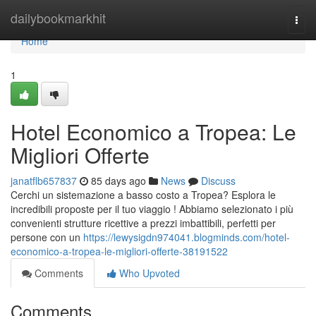
Home
dailybookmarkhit
Togg
navi
Home
1
Hotel Economico a Tropea: Le
Migliori Offerte
janatflb657837
85 days ago
News
Discuss
Cerchi un sistemazione a basso costo a Tropea? Esplora le
incredibili proposte per il tuo viaggio ! Abbiamo selezionato i più
convenienti strutture ricettive a prezzi imbattibili, perfetti per
persone con un
https://lewysigdn974041.blogminds.com/hotel-
economico-a-tropea-le-migliori-offerte-38191522
Comments
Who Upvoted
Comments