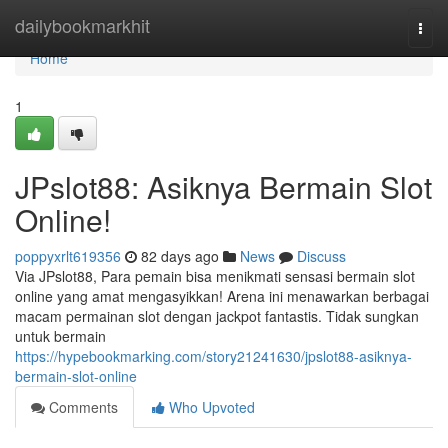
Home
dailybookmarkhit
Togg
navi
Home
1
JPslot88: Asiknya Bermain Slot
Online!
poppyxrlt619356
82 days ago
News
Discuss
Via JPslot88, Para pemain bisa menikmati sensasi bermain slot
online yang amat mengasyikkan! Arena ini menawarkan berbagai
macam permainan slot dengan jackpot fantastis. Tidak sungkan
untuk bermain
https://hypebookmarking.com/story21241630/jpslot88-asiknya-
bermain-slot-online
Comments
Who Upvoted