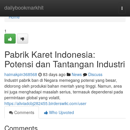
Home
dailybookmarkhit
Togg
navi
Home
1
Pabrik Karet Indonesia:
Potensi dan Tantangan Industri
haimakpin368568
83 days ago
News
Discuss
Industri pabrik ban di Negara memegang potensi yang besar,
didorong oleh produksi bahan mentah yang tinggi. Namun, area
ini juga menghadapi masalah serius, termasuk dependensi pada
permintaan global yang volatil,
https://aliviadcbj282455.birderswiki.com/user
Comments
Who Upvoted
Comments