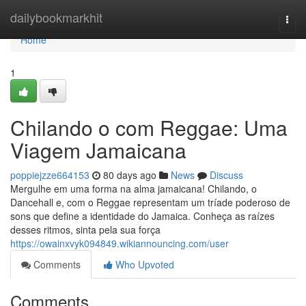
Home
dailybookmarkhit
Togg
navi
Home
1
Chilando o com Reggae: Uma
Viagem Jamaicana
poppiejzze664153
80 days ago
News
Discuss
Mergulhe em uma forma na alma jamaicana! Chilando, o
Dancehall e, com o Reggae representam um tríade poderoso de
sons que define a identidade do Jamaica. Conheça as raízes
desses ritmos, sinta pela sua força
https://owainxvyk094849.wikiannouncing.com/user
Comments
Who Upvoted
Comments