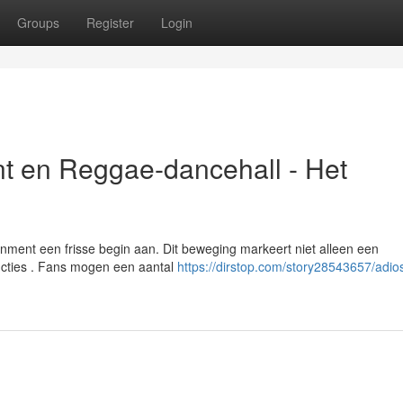
Groups
Register
Login
t en Reggae-dancehall - Het
inment een frisse begin aan. Dit beweging markeert niet alleen een
ucties . Fans mogen een aantal
https://dirstop.com/story28543657/adi