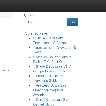
Search
Go
Published News
1
The Allure of Fake
Timepieces : A Potenti...
1
ผลบอลล่าสุด: ใครชนะ? เช็ค
ได้ที่นี่!
1
Medical Courier Jobs in
Dallas, TX - Find Open ...
1
{Fade Disposable V3: A
os-negen-
Comprehensive Look
1
Food on Trains: A
Traveler's Guide
1
Are Zero-Down Solar
Financing Programs
Availabl...
1
Dereli Kaplıcaları: Gizli
Cenneti Bulun