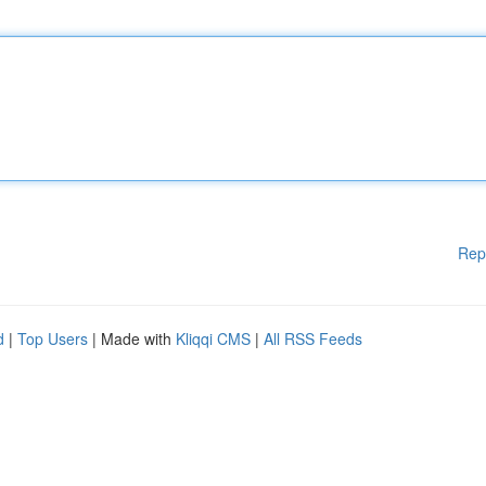
Rep
d
|
Top Users
| Made with
Kliqqi CMS
|
All RSS Feeds