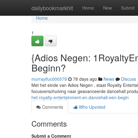
Home
dailybookmarkhit
Home
New
Submit
Home
1
{Adios Negen: 1RoyaltyEn
Beginn?
murrayifuc000579
78 days ago
News
Discuss
Met het einde van Adios Negen , staat Royalty Enterta
focusverschuiving naar geavanceerde dancehall prod
het-royalty-entertainment-en-dancehall-een-begin
Comments
Who Upvoted
Comments
Submit a Comment