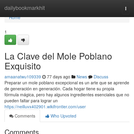
Home
dailybookmarkhit
Togg
navi
Home
1
La Clave del Mole Poblano
Exquisito
amaanatwu109339
77 days ago
News
Discuss
Preparar un mole poblano excepcional es un arte que se aprende
de generación en generación. Cada hogar tiene su propia
fórmula mágica, pero hay algunos ingredientes esenciales que no
pueden faltar para lograr un
https://neilluvx402901.wikifrontier.com/user
Comments
Who Upvoted
Comments